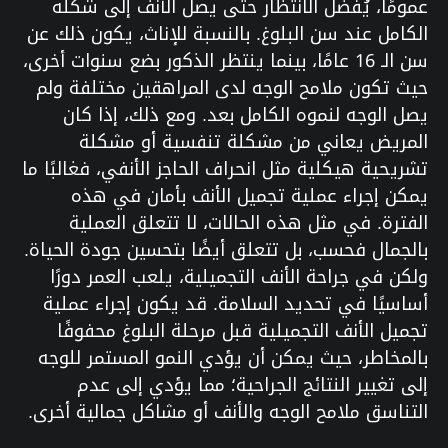
عمومًا، يُفضل الانتظار حتى يصل الأنف إلى شكله
الكامل عند سن البلوغ. بالنسبة للإناث، يكون ذلك عن
سن الـ 16 عامًا، بينما ينتظر الذكور بضع سنوات أخرى،
حيث تكون ملامح الوجه لدى المراهقين مختلفة ولم
يصل الوجه لنموه الكامل بعد. ومع ذلك، إذا كان
المريض يعاني من مشكلة تنفسية أو مشكلة
تشريحية هيكلية مثل انحراف الحاجز الأنفي، فغالبًا ما
يمكن إجراء عملية تجميل الأنف بأمان في هذه
الفترة. في مثل هذه الحالات، لا تتعلق العملية
بالجمال فحسب، بل تتعلق أيضًا بتحسين جودة الحياة.
ولكن في جراحة الأنف التجميلية، يلعب العمر دورًا
أساسيًا في تحديد السلامة. قد يكون إجراء عملية
تجميل الأنف التجميلية قبل مرحلة البلوغ محفوفًا
بالمخاطر، حيث يمكن أن يؤدي النمو المستمر للوجه
إلى تغيير النتائج الجراحية؛ مما يؤدي إلى عدم
التناسق ملامح الوجه والأنف أو مشاكل جمالية أخرى.