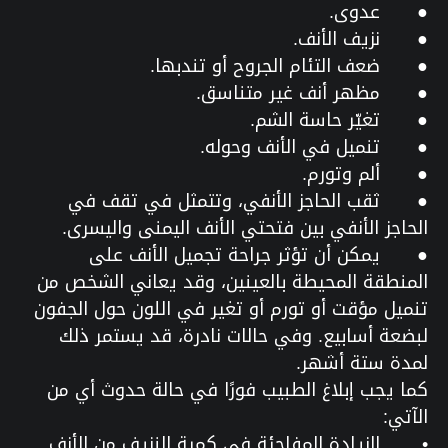
●
عدوى.
●
نزيف الأنف.
●
ضعف التئام الجروح أو تندبها.
●
مظهر أنف غير متناسق.
●
تغيّر حاسة الشم.
●
تنميل في الأنف وحوله.
●
ألم وتورم.
●
ثقب الحاجز الأنفي، وتتمثل في تقف في
الحاجز الأنفي بين فتحتي الأنف اليمنى واليسرى.
●
يمكن أن تؤثر جراحة تجميل الأنف على
المنطقة المحيطة بالعينين، وقد يعاني الشخص من
تنميل مؤقت أو تورم أو تغير في اللون حول الجفون
لبضعة أسابيع. وفي حالات نادرة، قد يستمر ذلك
لمدة ستة أشهر.
كما يجب إبلاغ الطبيب فورًا في حالة حدوث أي من
الآتي:
•
الزيادة المفاجئة في كمية النزيف من الأنف