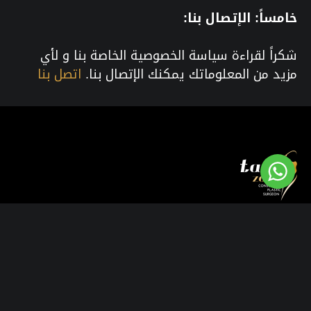
خامساً: الإتصال بنا:
شكراً لقراءة سياسة الخصوصية الخاصة بنا و لأي
مزيد من المعلوماتك يمكنك الإتصال بنا.
اتصل بنا
يؤمن دكتور طارق زايد أن تناغم جسمك هو هدفه
الذى يسعى و يجتهد للوصول إليه.. فمناطق جسمك
هي أشبه بالآلات الموسيقية التي تحتاج للتناسق و
التناغم لتنتج أعذب و أحلى النغمات.
ويعرف دكتور طارق زايد
افضل دكتور تجميل انف